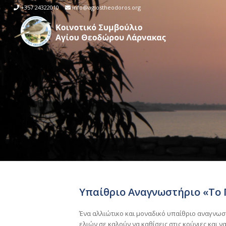
+357 24322010
info@agiostheodoros.org
Υπαίθριο Αναγνωστήριο «Το 
Ένα αλλιώτικο και μοναδικό υπαίθριο αναγνωστ
ελιών σε καλούν να καθίσεις στις κούνιες και ν