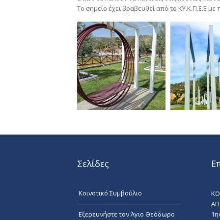
Το σημείο έχει βραβευθεί από το ΚΥ.Κ.Π.Ε.Ε με
Σελίδες
Ε
Κοινοτικό Συμβούλιο
ΚΟ
ΑΓ
1η
Εξερευνήστε τον Άγιο Θεόδωρο