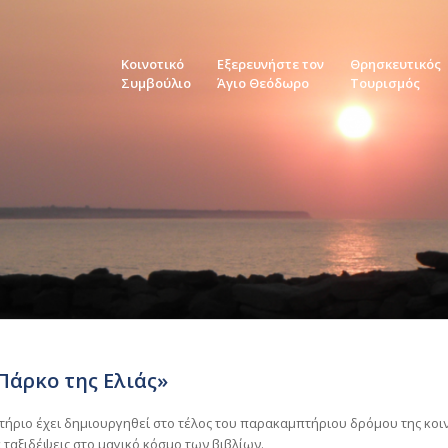
Κοινοτικό
Εξερευνήστε τον
Θρησκευτικός
Συμβούλιο
Άγιο Θεόδωρο
Τουρισμός
Πάρκο της Ελιάς»
ήριο έχει δημιουργηθεί στο τέλος του παρακαμπτήριου δρόμου της κοινό
α ταξιδέψεις στο μαγικό κόσμο των βιβλίων.