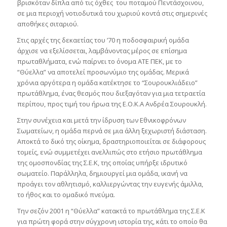
βρισκόταν δίπλα από τις όχθες του ποταμού Πεντάσχοινου,
σε μια περιοχή νοτιοδυτικά του χωριού κοντά στις σημερινές
αποθήκες σιταριού.
Στις αρχές της δεκαετίας του ’70 η ποδοσφαιρική ομάδα
άρχισε να εξελίσσεται, λαμβάνοντας μέρος σε επίσημα
πρωταθλήματα, ενώ παίρνει το όνομα ΑΤΕ ΠΕΚ, με το
“Θύελλα” να αποτελεί προσωνύμιο της ομάδας. Μερικά
χρόνια αργότερα η ομάδα κατέκτησε το “Σουρουκλιάδειο”
πρωτάθλημα, ένας θεσμός που διεξαγόταν για μια τετραετία
περίπου, προς τιμή του ήρωα της Ε.Ο.Κ.Α Ανδρέα Σουρουκλή.
Στην συνέχεια και μετά την ίδρυση των Εθνικοφρόνων
Σωματείων, η ομάδα περνά σε μια άλλη ξεχωριστή διάσταση.
Αποκτά το δικό της οίκημα, δραστηριοποιείται σε διάφορους
τομείς, ενώ συμμετέχει ανελλιπώς στο ετήσιο πρωτάθλημα
της ομοσπονδίας της Σ.Ε.Κ, της οποίας υπήρξε ιδρυτικό
σωματείο. Παράλληλα, δημιουργεί μια ομάδα, ικανή να
προάγει τον αθλητισμό, καλλιεργώντας την ευγενής άμιλλα,
το ήθος και το ομαδικό πνεύμα.
Την σεζόν 2001 η “Θύελλα” κατακτά το πρωτάθλημα της Σ.Ε.Κ
για πρώτη φορά στην σύγχρονη ιστορία της, κάτι το οποίο θα