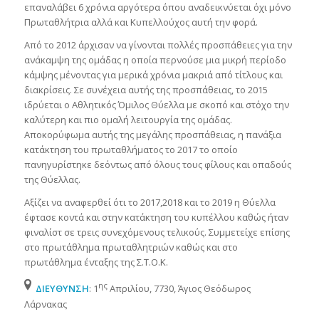
επαναλάβει 6 χρόνια αργότερα όπου αναδεικνύεται όχι μόνο
Πρωταθλήτρια αλλά και Κυπελλούχος αυτή την φορά.
Από το 2012 άρχισαν να γίνονται πολλές προσπάθειες για την
ανάκαμψη της ομάδας η οποία περνούσε μια μικρή περίοδο
κάμψης μένοντας για μερικά χρόνια μακριά από τίτλους και
διακρίσεις. Σε συνέχεια αυτής της προσπάθειας, το 2015
ιδρύεται ο Αθλητικός Όμιλος Θύελλα με σκοπό και στόχο την
καλύτερη και πιο ομαλή λειτουργία της ομάδας.
Αποκορύφωμα αυτής της μεγάλης προσπάθειας, η πανάξια
κατάκτηση του πρωταθλήματος το 2017 το οποίο
πανηγυρίστηκε δεόντως από όλους τους φίλους και οπαδούς
της Θύελλας.
Αξίζει να αναφερθεί ότι το 2017,2018 και το 2019 η Θύελλα
έφτασε κοντά και στην κατάκτηση του κυπέλλου καθώς ήταν
φιναλίστ σε τρεις συνεχόμενους τελικούς. Συμμετείχε επίσης
στο πρωτάθλημα πρωταθλητριών καθώς και στο
πρωτάθλημα ένταξης της Σ.Τ.Ο.Κ.
ης
ΔΙΕΥΘΥΝΣΗ
: 1
Απριλίου, 7730, Άγιος Θεόδωρος
Λάρνακας