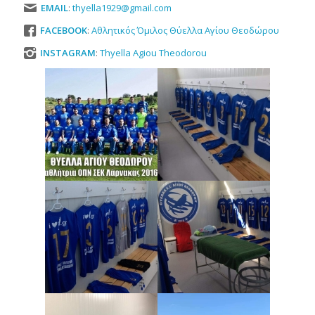
EMAIL
:
thyella1929@gmail.com
FACEBOOK
:
Αθλητικός Όμιλος Θύελλα Αγίου Θεοδώρου
INSTAGRAM
:
Thyella Agiou Theodorou