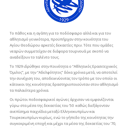
Το πάθος και η αγάπη για το ποδόσφαιρο αλλά και για τον
αθλητισμό γενικότερα, προϋπήρχαν στην κοινότητα του
Αγίου Θεοδώρου αρκετές δεκαετίες πριν. Τότε που ομάδες
νεαρών συμμετείχαν σε διάφορα τουρνουά με σκοπό να
αναδείξουν το ταλέντο τους.
Το 1929 ιδρύθηκε στην Κοινότητα ο “Αθλητικός Ερασιτεχνικός
Όμιλος”, με την “Αδελφότητος” δέκα χρόνια μετά, να αποτελεί
την συνέχιση του, αποδεικνύοντας τον τρόπο με τον οποίο οι
κάτοικοι της κοινότητας δραστηριοποιούνταν στον αθλητισμό
τα παλαιότερα χρόνια.
Οι πρώτοι ποδοσφαιρικοί αγώνες άρχισαν να εμφανίζονται
γύρω στα μέσα της δεκαετίας του ’50 καθώς διεξάγονταν
ανεπίσημα παιχνίδια μεταξύ Ελληνοκυπρίων και
Τουρκοκυπρίων κυρίως, ενώ το γήπεδο της κοινότητας την
συγκεκριμένη εποχή και μέχρι τα μέσα της δεκαετίας του ’70,