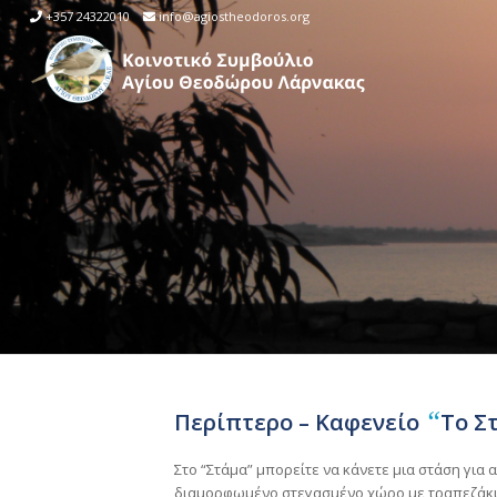
+357 24322010
info@agiostheodoros.org
“
Περίπτερο – Καφενείο
Το Σ
Στο “Στάμα” μπορείτε να κάνετε μια στάση για 
διαμορφωμένο στεγασμένο χώρο με τραπεζάκια 