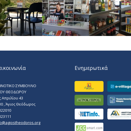
πικοινωνία
Ενημερωτικά
ΙΝΟΤΙΚΟ ΣΥΜΒΟΥΛΙΟ
ΙΟΥ ΘΕΟΔΩΡΟΥ
ς Απριλίου 43
30 , Άγιος Θεόδωρος
322010
323111
fo@agiostheodoros.org