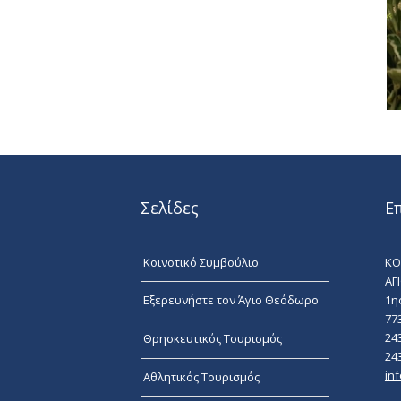
Σελίδες
Ε
Κοινοτικό Συμβούλιο
ΚΟ
ΑΓ
1η
Εξερευνήστε τον Άγιο Θεόδωρο
77
24
Θρησκευτικός Τουρισμός
24
in
Αθλητικός Τουρισμός