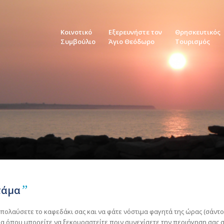
Κοινοτικό
Εξερευνήστε τον
Θρησκευτικός
Συμβούλιο
Άγιο Θεόδωρο
Τουρισμός
”
τάμα
απολαύσετε το καφεδάκι σας και να φάτε νόστιμα φαγητά της ώρας (σάντου
όπου μπορείτε να ξεκουραστείτε πριν συνεχίσετε την περιήγηση σας σ