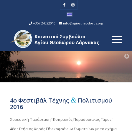
+357 24322010
info@agiostheodoros.org
&
4ο Φεστιβάλ Τέχνης
Πολιτισμού
2016
Χορευτική Παράσταση¨Κυπριακός Παραδοσιακός Γάμος¨.
48ος Ετήσιος Χορός Εθνικοφρόνων Σωματείων με το σχήμα