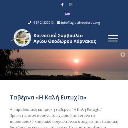
+357 24322010
info@agiostheodoros.org
Ταβέρνα «Η Καλή Ευτυχία»
Η παραδοσιακή κυπριακή ταβέρνα ¨Η Καλή Ευτυχία¨
βρίσκεται στον πυρήνα του χωριού με έντονο το
παραδοσιακό κυπριακό αρχιτεκτονικό στοιχείο, με εξαιρετική
διακόσμηση και με εσωτερική αυλή γεμάτη λουλούδια.