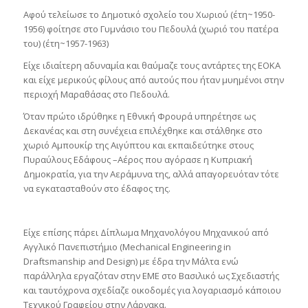
Αφού τελείωσε το Δημοτικό σχολείο του Χωριού (έτη~1950-
1956) φοίτησε στο Γυμνάσιο του Πεδουλά (χωριό του πατέρα
του) (έτη~1957-1963)
Είχε ιδιαίτερη αδυναμία και θαύμαζε τους αντάρτες της ΕΟΚΑ
και είχε μερικούς φίλους από αυτούς που ήταν μυημένοι στην
περιοχή Μαραθάσας στο Πεδουλά.
Όταν πρώτο ιδρύθηκε η Εθνική Φρουρά υπηρέτησε ως
Δεκανέας και στη συνέχεια επιλέχθηκε και στάλθηκε στο
χωριό Αμπουκίρ της Αιγύπτου και εκπαιδεύτηκε στους
Πυραύλους Εδάφους –Αέρος που αγόρασε η Κυπριακή
Δημοκρατία, για την Αεράμυνα της, αλλά απαγορευόταν τότε
να εγκατασταθούν στο έδαφος της.
Είχε επίσης πάρει Δίπλωμα Μηχανολόγου Μηχανικού από
Αγγλικό Πανεπιστήμιο (Mechanical Engineering in
Draftsmanship and Design) με έδρα την Μάλτα ενώ
παράλληλα εργαζόταν στην ΕΜΕ στο Βασιλικό ως Σχεδιαστής
και ταυτόχρονα σχεδίαζε οικοδομές για λογαριασμό κάποιου
Τεχνικού Γραφείου στην Λάρνακα.