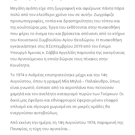
Μεγάλη αγάπη είχε στη ζωγραφική και αφιέρωνε πάντα πάρα
πολύ από τον ελεύθερο χρόνο του σε αυτήν. Ζωγράφιζε
προσωπογραφίες, τοπία και δραστηριότητες του τόπου και
της κουλτούρας μας. Έργα του εκθέτονται στην πινακοθήκη
που φέρει το όνομα του και βρίσκεται απέναντι από το κτήριο
του Κοινοτικού Συμβουλίου Αγίου Θεοδώρου. Η πινακοθήκη
εγκαινιάστηκε στις 8 Σεπτεμβρίου 2019 από τον έντιμο
Υπουργό Άμυνας κ. Σάββα Αγγελίδη παρουσία της οικογένειας
του Αγνοούμενου η οποία δώρισε τους πίνακες στην
Κοινότητα.
Το 1974 ο Ανδρέας επιστρατεύτηκε μέχρι και την 14η
Αυγούστου, όπου η γραμμή Μία Μηλιά – Παλαίκυθρο, όπως
είναι γνωστό, έσπασε από τα αεροπλάνα που πετούσαν
χαμηλά και τον ανελέητο καταιγισμό πυρών των Τούρκων. Οι
δικοί μας έφεδροι και εθνοφρουροί έφεραν μόνον ελαφρύ
οπλισμό και σίγουρα χωρισμένοι σε μικρές ομάδες θα
ενεργούσαν αυτοβούλως.
Από εκείνη την ημέρα, τη 14η Αυγούστου 1974, παραμονή της
Παναγίας, η τύχη του αγνοείται…