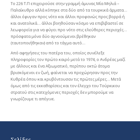
Το 226 Τ.Π επιχειρούσε στην γραμμή άμυνας Μία Μηλιά –
Παλαίκυθρο αλλά κόπηκε στα δύο από τα τουρκικά άρματα…
άλλοι έφυγαν προς νότο και άλλοι προφανώς προς βορρά ή
και ανατολικά… άλλοι βοηθούσαν κόσμο να επιβιβαστεί σε
λεωφορεία για να φύγει προ νότο στις ελεύθερες περιοχές…
πρόσφατα μόνο δύο αγνοούμενοι βρέθηκαν
(ταυτοποιήθηκαν) από το τάγμα αυτό…
Από αφηγήσεις του πατέρα του, οποίος συνέλεξε
πληροφορίες τον πρώτο καιρό μετά το 1974, ο Ανδρέας μαζί
με άλλους και ένα Αξιωματικό, περίπου οκτώ άτομα
βρισκόμενοι εν ζωή, φαίνεται να προχώρησαν προς την
Κυθρέα όπου και κρυβόντουσαν τις πρώτες μέρες… Μετά
όμως από τις εκκαθαρίσεις και τον έλεγχο του Τούρκικου
στρατού στις κατεχόμενες περιοχές δεν μπορούμε να
γνωρίζουμε τι απέγινε.
Σελίδες