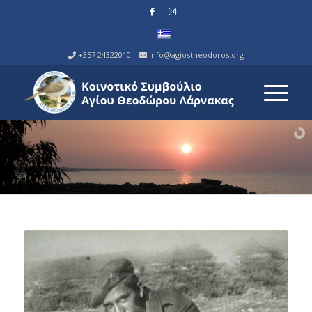
+357 24322010
info@agiostheodoros.org