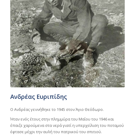
Ανδρέας Ευριπίδης
Ο Ανδρέας γεννήθηκε το 1945 στον Άγιο Θεόδωρο.
Ήταν ενός έτους στην πλημμύρα του Μαΐου του 1946 και
έπαιζε χαρούμενα στα νερά γιατί η υπερχείλιση του ποταμού
έφτασε μέχρι την αυλή του πατρικού του σπιτιού.