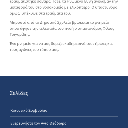
τραυματίστηκε σοβαρά. Τότε, τα Ηνωμένα Έθνη ανέλαβαν την
μεταφορά του στο νοσοκομείο με ελικόπτερο. Ο υπαστυνόμο,
όμως, υπέκυψε στα τραύματά του.
Μπροστά από το Δημοτικό Σχολείο βρίσκεται το μνημείο
όπου άφησε την τελευταία του πνοή ο υπαστυνόμος Φίλιος
Τσιγαρίδης.
Ένα μνημείο για να μας θυμίζει καθημερινά τους ήρωες και
τους αγώνες του τόπου μας.
Σελίδες
Κοινοτικό Συμβούλιο
Εξερευνήστε τον Άγιο Θεόδωρο