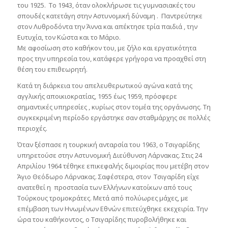
του 1925. Το 1943, όταν ολοκλήρωσε τις γυμνασιακές του
σπουδές κατετάγη στην Αστυνομική δύναμη . Παντρεύτηκε
στον Λυθροδόντα την Άννα και απέκτησε τρία παιδιά , την
Ευτυχία, τον Κώστα και το Μάριο.
Με αφοσίωση στο καθήκον του, με ζήλο και εργατικότητα
προς την υπηρεσία του, κατάφερε γρήγορα να προαχθεί στη
θέση του επιθεωρητή.
Κατά τη διάρκεια του απελευθερωτικού αγώνα κατά της
αγγλικής αποικιοκρατίας, 1955 έως 1959, πρόσφερε
σημαντικές υπηρεσίες , κυρίως στον τομέα της οργάνωσης. Τη
συγκεκριμένη περίοδο εργάστηκε σαν σταθμάρχης σε πολλές
περιοχές.
Όταν ξέσπασε η τουρκική ανταρσία του 1963, ο Τσιγαρίδης
υπηρετούσε στην Αστυνομική Διεύθυνση Λάρνακας. Στις 24
Απριλίου 1964 τέθηκε επικεφαλής διμοιρίας που μετέβη στον
Άγιο Θεόδωρο Λάρνακας. Σαφέστερα, στον Τσιγαρίδη είχε
ανατεθεί η προστασία των Ελλήνων κατοίκων από τους
Τούρκους τρομοκράτες. Μετά από πολύωρες μάχες, με
επέμβαση των Ηνωμένων Εθνών επιτεύχθηκε εκεχειρία. Την
ώρα του καθήκοντος, ο Τσιγαρίδης πυροβολήθηκε και