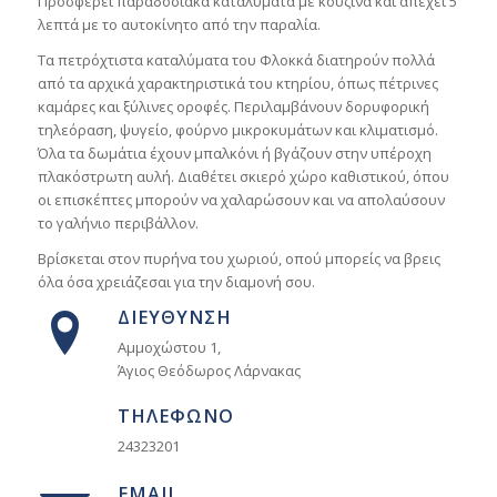
Προσφέρει παραδοσιακά καταλύματα με κουζίνα και απέχει 5
λεπτά με το αυτοκίνητο από την παραλία.
Τα πετρόχτιστα καταλύματα του Φλοκκά διατηρούν πολλά
από τα αρχικά χαρακτηριστικά του κτηρίου, όπως πέτρινες
καμάρες και ξύλινες οροφές. Περιλαμβάνουν δορυφορική
τηλεόραση, ψυγείο, φούρνο μικροκυμάτων και κλιματισμό.
Όλα τα δωμάτια έχουν μπαλκόνι ή βγάζουν στην υπέροχη
πλακόστρωτη αυλή. Διαθέτει σκιερό χώρο καθιστικού, όπου
οι επισκέπτες μπορούν να χαλαρώσουν και να απολαύσουν
το γαλήνιο περιβάλλον.
Βρίσκεται στον πυρήνα του χωριού, οπού μπορείς να βρεις
όλα όσα χρειάζεσαι για την διαμονή σου.
ΔΙΕΥΘΥΝΣΗ
Αμμοχώστου 1,
Άγιος Θεόδωρος Λάρνακας
ΤΗΛΕΦΩΝΟ
24323201
EMAIL