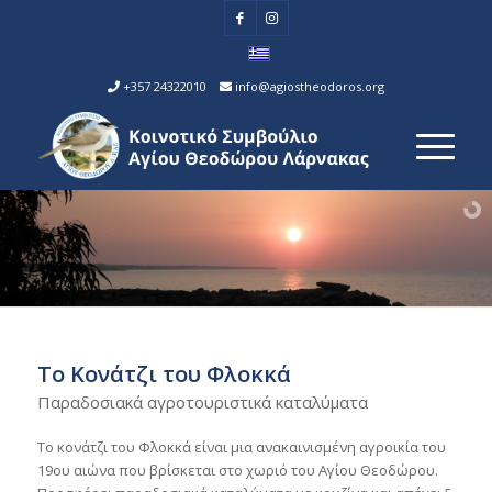
+357 24322010
info@agiostheodoros.org
Το Κονάτζι του Φλοκκά
Παραδοσιακά αγροτουριστικά καταλύματα
Το κονάτζι του Φλοκκά είναι μια ανακαινισμένη αγροικία του
19ου αιώνα που βρίσκεται στο χωριό του Αγίου Θεοδώρου.