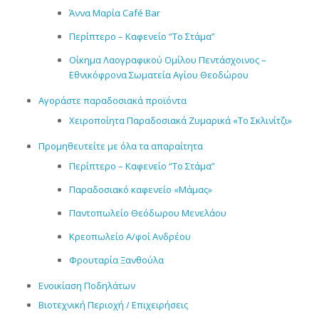
Άννα Μαρία Café Bar
Περίπτερο – Καφενείο “Το Στάμα”
Οίκημα Λαογραφικού Ομίλου Πεντάσχοινος –
Εθνικόφρονα Σωματεία Αγίου Θεοδώρου
Αγοράστε παραδοσιακά προϊόντα
Χειροποίητα Παραδοσιακά Ζυμαρικά «Το Σκλινίτζι»
Προμηθευτείτε με όλα τα απαραίτητα
Περίπτερο – Καφενείο “Το Στάμα”
Παραδοσιακό καφενείο «Μάμας»
Παντοπωλείο Θεόδωρου Μενελάου
Κρεοπωλείο Α/φοί Ανδρέου
Φρουταρία Ξανθούλα
Ενοικίαση Ποδηλάτων
Βιοτεχνική Περιοχή / Επιχειρήσεις