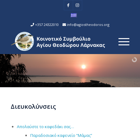
+357 24322010
info@agiostheodoros.org
Διευκολύνσεις
Απολαύστε το καφεδάκι σας…
Παραδοσιακό καφενείο “Μάμας”